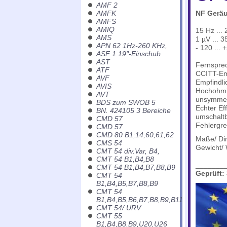
AMF 2
AMFK
NF Gerä
AMFS
AMIQ
15 Hz ...
AMS
1 µV ... 3
APN 62 1Hz-260 KHz,
- 120 ... 
ASF 1 19"-Einschub
AST
Fernspre
ATF
CCITT-Em
AVF
Empfindlic
AVIS
Hochohmi
AVT
unsymmet
BDS zum SWOB 5
Echter Eff
BN. 424105 3 Bereiche
umschaltb
CMD 57
Fehlergr
CMD 57
CMD 80 B1;14;60;61;62
Maße/ Di
CMS 54
Gewicht/ 
CMT 54 div.Var, B4,
CMT 54 B1,B4,B8
_______
CMT 54 B1,B4,B7,B8,B9
Geprüft:
CMT 54
B1,B4,B5,B7,B8,B9
CMT 54
B1,B4,B5,B6,B7,B8,B9,B11
CMT 54/ URV
CMT 55
B1,B4,B8,B9,U20,U26