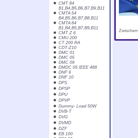
CMT 84
B1,B4,B5,B6,B7,B9,B11
CMTA 54
B4,B5,B6,B7,B8,B11
CMTA 84
B1,B4,B5,B7,B9,B11
Zwischenv
CMT Z 6
CMU 200
CT 200 RA
CDT-Z10
DMC 01
DMC 05
DMC 09
DMDC 05 IEEE 488
DNF 6
DNF 10
DPS
DPSP
DPU
DPVP
Dummy- Load 50W
DVB-T
DVG
DVMD
DZF
EB 100