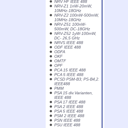
NRV HF IEEE 488
NRV-Z1 1nW-20mW,
10MHz-18GHz
NRV-Z2 100nW-500mW,
10MHz-18GHz
NRV-Z51 100nW-
500mW, DC-18GHz
NRV-Z52 1yW-100mW,
DC- 26,5 GHz
NRVS IEEE 488
ODF IEEE 488
ODFA
OKF
OMTF
OPF
PCA 15 IEEE 488
PCA 5 IEEE 488
PCSD PSM-B3; PS-B4,2.
IEEE488
PMM
PSA 15 div.Varianten,
IEEE 488
PSA 17 IEEE 488
PSA 2 IEEE 488
PSA 5 IEEE 488
PSM 2 IEEE 488
PSN IEEE 488
PSU IEEE 488